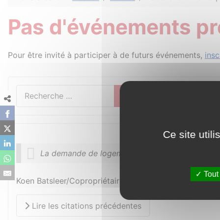
Pas d'événements pr
Pour être invité à participer à de futurs événements,
insc
Rechercher
Rechercher
Ce site util
La demande de logements de qualité à prix abordab
Tout
Koen Batsleer/Copropriétaire de Officenter - 23/7/202
Lire les citations précédentes