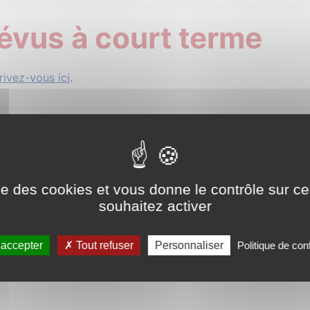
évus à court terme
rivez-vous ici
.
ise des cookies et vous donne le contrôle sur 
souhaitez activer
le est là ; il ne reste plus qu'à créer l'offre
 accepter
Tout refuser
Personnaliser
Politique de conf
1